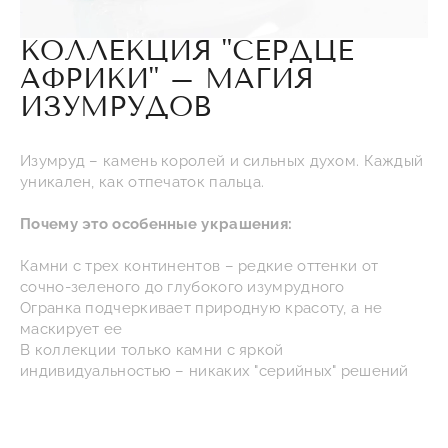
КОЛЛЕКЦИЯ "СЕРДЦЕ
АФРИКИ" – МАГИЯ
ИЗУМРУДОВ
Изумруд – камень королей и сильных духом. Каждый
уникален, как отпечаток пальца.
Почему это особенные украшения:
Камни с трех континентов – редкие оттенки от
сочно-зеленого до глубокого изумрудного
Огранка подчеркивает природную красоту, а не
маскирует ее
В коллекции только камни с яркой
индивидуальностью – никаких "серийных" решений