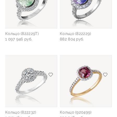
Кольцо (822229Т)
Кольцо (822229)
1 097 946 руб.
882 804 руб.
Добавить/удалить из избранного
Добав
Кольцо (822232)
Кольцо (920499)