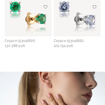
Добавить/удалить из избранного
Добав
Серьги (930486И)
Серьги (930486Б)
130 388 руб.
129 154 руб.