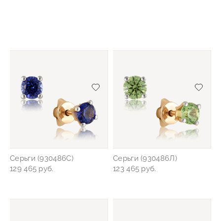
Добавить/удалить из избранного
Добав
Серьги (930486С)
Серьги (930486Л)
129 465 руб.
123 465 руб.