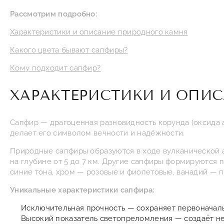
Рассмотрим подробно:
Характеристики и описание природного камня
Какого цвета бывают сапфиры?
Кому подходит сапфир?
ХАРАКТЕРИСТИКИ И ОПИ
Сапфир — драгоценная разновидность корунда (оксида а
делает его символом вечности и надёжности.
Природные сапфиры образуются в ходе вулканической а
на глубине от 5 до 7 км. Другие сапфиры формируются
синие тона, хром — розовые и фиолетовые, ванадий — 
Уникальные характеристики сапфира:
Исключительная прочность — сохраняет первоначал
Высокий показатель светопреломления — создаёт не