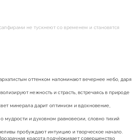
 сапфирами не тускнеют со временем и становятся
бархатистым оттенком напоминают вечернее небо, даря
волизируют нежность и страсть, встречаясь в природе
вет минерала дарит оптимизм и вдохновение,
о мудрости и духовном равновесии, словно тихий
реливы пробуждают интуицию и творческое начало.
 Прозрачная красота подчёркивает совершенство