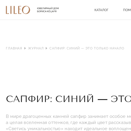
КАТАЛОГ
ПОМ
ГЛАВНАЯ
ЖУРНАЛ
САПФИР: СИНИЙ — ЭТО ТОЛЬКО НАЧАЛО
САПФИР: СИНИЙ — ЭТ
В мире драгоценных камней сапфир занимает особое мес
а целая вселенная оттенков, где каждый цвет рассказы
«Светись уникальностью» находит идеальное воплощен