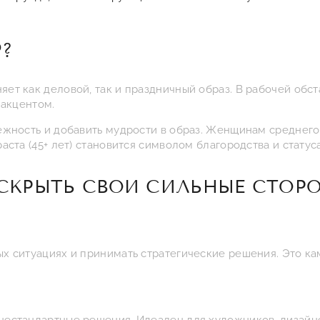
?
т как деловой, так и праздничный образ. В рабочей обст
 акцентом.
ежность и добавить мудрости в образ. Женщинам среднего 
ста (45+ лет) становится символом благородства и статуса
СКРЫТЬ СВОИ СИЛЬНЫЕ СТОРО
 ситуациях и принимать стратегические решения. Это кам