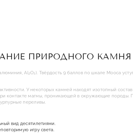
САНИЕ ПРИРОДНОГО КАМНЯ
люминия, Al₂O₃). Твёрдость 9 баллов по шкале Мооса усту
ктивности. У некоторых камней находят изотопный состав
 при контакте магмы, проникающей в окружающие породы. П
пурпурные переливы.
ьный вид десятилетиями.
повторимую игру света.