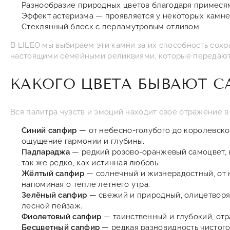
Разнообразие природных цветов благодаря примесям 
Эффект астеризма — проявляется у некоторых камне
Стеклянный блеск с перламутровым отливом.
В LILEO мы выбираем эти камни за их способность сох
настоящими семейными реликвиями, которые передают
КАКОГО ЦВЕТА БЫВАЮТ С
Вся палитра чувств и эмоций находит своё отражение в
Синий сапфир
— от небесно-голубого до королевско
ощущение гармонии и глубины.
Падпараджа
— редкий розово-оранжевый самоцвет, н
так же редко, как истинная любовь.
Жёлтый сапфир
— солнечный и жизнерадостный, от 
напоминая о тепле летнего утра.
Зелёный сапфир
— свежий и природный, олицетворяю
лесной пейзаж.
Фиолетовый сапфир
— таинственный и глубокий, от
Бесцветный сапфир
— редкая разновидность чистого