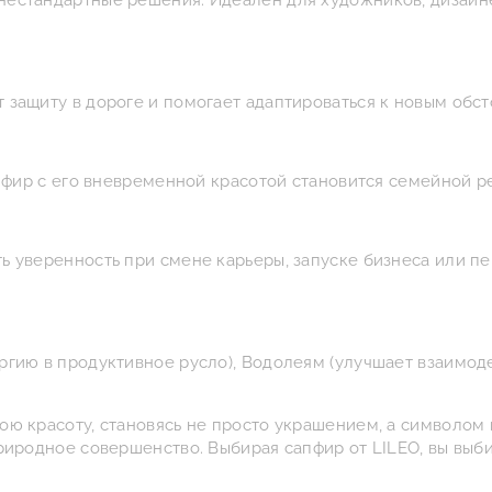
естандартные решения. Идеален для художников, дизайнер
 защиту в дороге и помогает адаптироваться к новым обст
Сапфир с его вневременной красотой становится семейной 
ь уверенность при смене карьеры, запуске бизнеса или пе
ргию в продуктивное русло), Водолеям (улучшает взаимод
ою красоту, становясь не просто украшением, а символом
риродное совершенство. Выбирая сапфир от LILEO, вы выби