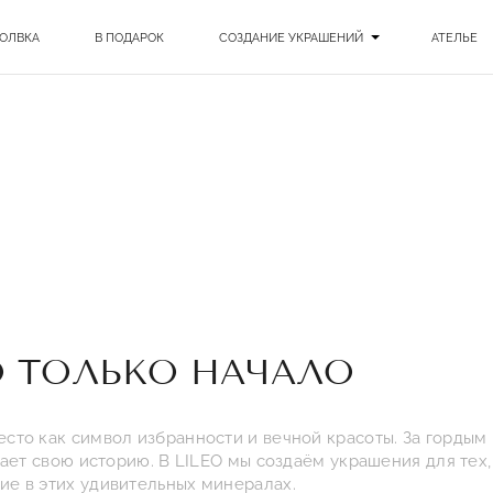
ОЛВКА
В ПОДАРОК
СОЗДАНИЕ УКРАШЕНИЙ
АТЕЛЬЕ
О ТОЛЬКО НАЧАЛО
то как символ избранности и вечной красоты. За гордым 
вает свою историю. В LILEO мы создаём украшения для тех
ие в этих удивительных минералах.