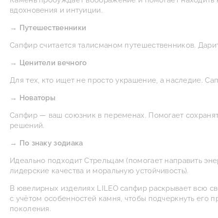
Камень пробуждает воображение и помогает находить н
вдохновения и интуиции.
→ Путешественники
Сапфир считается талисманом путешественников. Дарит
→ Ценители вечного
Для тех, кто ищет не просто украшение, а наследие. 
→ Новаторы
Сапфир — ваш союзник в переменах. Помогает сохранят
решений.
→ По знаку зодиака
Идеально подходит Стрельцам (помогает направить эне
лидерские качества и моральную устойчивость).
В ювелирных изделиях LILEO сапфир раскрывает всю св
с учётом особенностей камня, чтобы подчеркнуть его п
поколения.