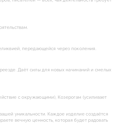
ов, писателей — всех, чья деятельность требует
оятельствам.
реликвией, передающейся через поколения.
реезде. Даёт силы для новых начинаний и смелых
ействие с окружающими), Козерогам (усиливает
 вашей уникальности. Каждое изделие создаётся
раете вечную ценность, которая будет радовать