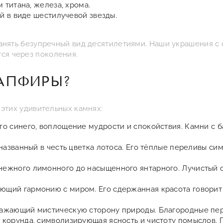
титана, железа, хрома.
й в виде шестилучевой звезды.
ранять безупречный вид десятилетиями. Наши украшения с
ся через поколения.
АПФИРЫ?
 этих удивительных камнях:
го синего, воплощение мудрости и спокойствия. Камни с 
азванный в честь цветка лотоса. Его тёплые переливы сим
нежного лимонного до насыщенного янтарного. Лучистый с
щий гармонию с миром. Его сдержанная красота говорит 
ражающий мистическую сторону природы. Благородные пе
 корунда, символизирующая ясность и чистоту помыслов.