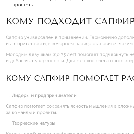
простоты.
КОМУ ПОДХОДИТ САПФИР
Сапфир универсален в применении. Гармонично дополняе
и авторитетности, в вечернем наряде становится ярким
Молодым девушкам (до 25 лет) помогает подчеркнуть н
и добавляет уверенности. Для женщин элегантного возра
КОМУ САПФИР ПОМОГАЕТ РА
→ Лидеры и предприниматели
Сапфир помогает сохранять ясность мышления в сложных
за команды и проекты.
→ Творческие натуры