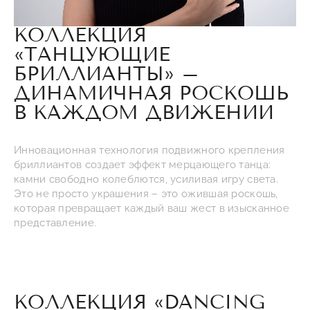
КОЛЛЕКЦИЯ
«ТАНЦУЮЩИЕ
БРИЛЛИАНТЫ» –
ДИНАМИЧНАЯ РОСКОШЬ
В КАЖДОМ ДВИЖЕНИИ
Инновационная технология подвижного крепления
бриллиантов создает эффект мерцающего танца:
камни свободно колеблются, усиливая игру света.
Это не просто украшения – это ожившая роскошь,
которая превращает каждый ваш жест в изысканное
представление.
КОЛЛЕКЦИЯ «DANCING