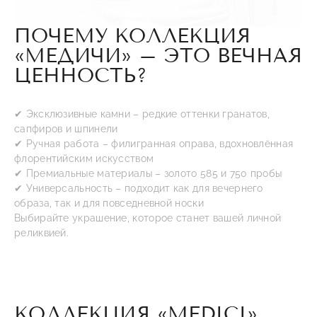
ПОЧЕМУ КОЛЛЕКЦИЯ
«МЕДИЧИ» – ЭТО ВЕЧНАЯ
ЦЕННОСТЬ?
✔ Эксклюзивные камни – редкие оттенки гранатов,
сапфиров и шпинели
✔ Ручная работа – филигранная оправа, вдохновлённая
флорентийским искусством
✔ Премиальные материалы – золото 585 и 750 пробы
✔ Универсальность – подходит как для вечернего
образа, так и для повседневной носки
Выбирайте украшение, которое станет вашей личной
реликвией.
КОЛЛЕКЦИЯ «MEDICI»