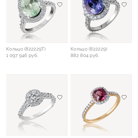
Добавить/удалить из избранного
Добав
Кольцо (822229Т)
Кольцо (822229)
1 097 946 руб.
882 804 руб.
Добавить/удалить из избранного
Добав