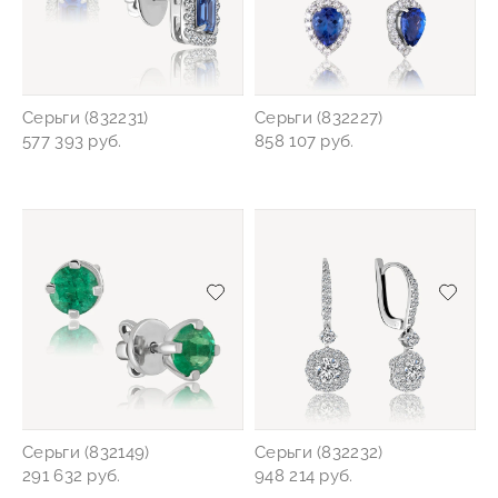
Серьги (832231)
Серьги (832227)
577 393 руб.
858 107 руб.
Добавить/удалить из избранного
Добав
Серьги (832149)
Серьги (832232)
291 632 руб.
948 214 руб.